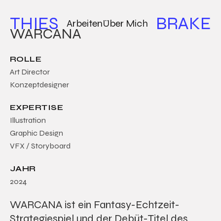
THIES
BRAKE
Arbeiten
Über Mich
WARCANA
ROLLE
Art Director
Konzeptdesigner
EXPERTISE
Illustration
Graphic Design
VFX / Storyboard
JAHR
2024
WARCANA ist ein Fantasy-Echtzeit-
Strategiespiel und der Debüt-Titel des